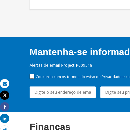
Mantenha-se informado
Alertas de email Project P009318
Concordo com os termos do Aviso de Privacidade e co
Email
Tweet
Imprimir
Share
Share
Finanças