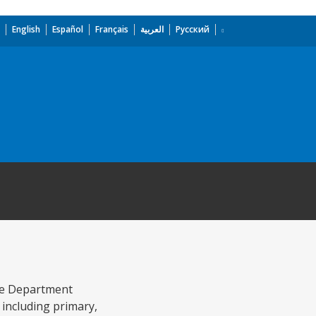
English
Español
Français
العربية
Русский
nce Department
 including primary,