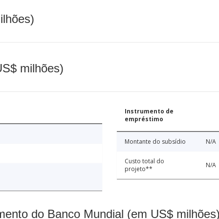
ilhões)
(US$ milhões)
Instrumento de
empréstimo
Montante do subsídio
N/A
Custo total do
N/A
projeto**
mento do Banco Mundial (em US$ milhões)