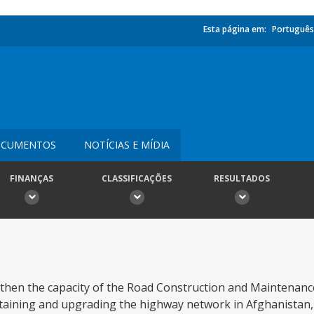
Esta página em:
Português
CUMENTOS
NOTÍCIAS E MÍDIA
FINANÇAS
CLASSIFICAÇÕES
RESULTADOS
rengthen the capacity of the Road Construction and Maintena
ntaining and upgrading the highway network in Afghanistan,