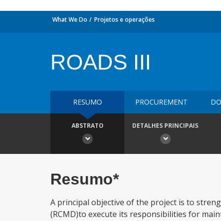
What We Do
Projetos e operações
ROADS III
RESUMO
PROCUREMENT
DO
ABSTRATO
DETALHES PRINCIPAIS
Resumo*
A principal objective of the project is to st
(RCMD)to execute its responsibilities for mai