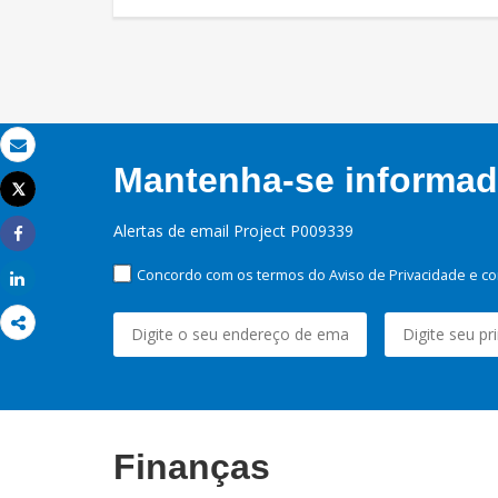
Email
Mantenha-se informado
Tweet
Imprimir
Alertas de email Project P009339
Share
Concordo com os termos do Aviso de Privacidade e co
Share
Finanças