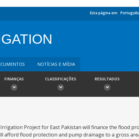
Esta página em:
Português
IGATION
CUMENTOS
NOTÍCIAS E MÍDIA
FINANÇAS
CLASSIFICAÇÕES
RESULTADOS
rigation Project for East Pakistan will finance the flood p
will afford flood protection and pump drainage to a gross are