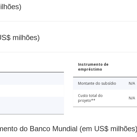
ilhões)
(US$ milhões)
Instrumento de
empréstimo
Montante do subsídio
N/A
Custo total do
N/A
projeto**
mento do Banco Mundial (em US$ milhões)