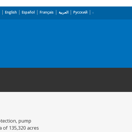
English
Español
Français
العربية
Русский
rotection, pump
a of 135,320 acres