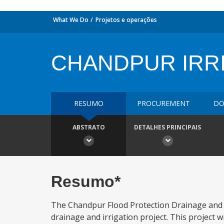
What We Do
Projetos e operações
CHANDPUR IRR
RESUMO
PROCUREMENT
DO
ABSTRATO
DETALHES PRINCIPAIS
Resumo*
The Chandpur Flood Protection Drainage and Ir
drainage and irrigation project. This project 