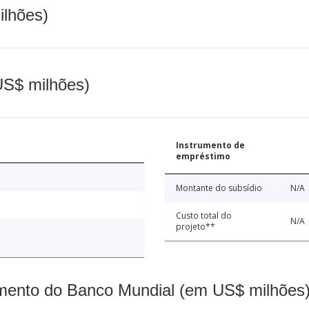
ilhões)
(US$ milhões)
Instrumento de
empréstimo
Montante do subsídio
N/A
Custo total do
N/A
projeto**
mento do Banco Mundial (em US$ milhões)