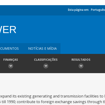
Esta página em:
Português
WER
CUMENTOS
NOTÍCIAS E MÍDIA
FINANÇAS
CLASSIFICAÇÕES
RESULTADOS
xpand its existing generating and transmission facilities to
ill 1990; contribute to foreign exchange savings through t