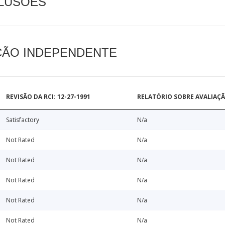
CLUSÕES
AÇÃO INDEPENDENTE
REVISÃO DA RCI: 12-27-1991
RELATÓRIO SOBRE AVALIAÇ
Satisfactory
N/a
Not Rated
N/a
Not Rated
N/a
Not Rated
N/a
Not Rated
N/a
Not Rated
N/a