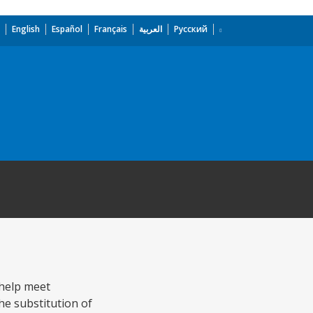
English
Español
Français
العربية
Русский
 help meet
he substitution of