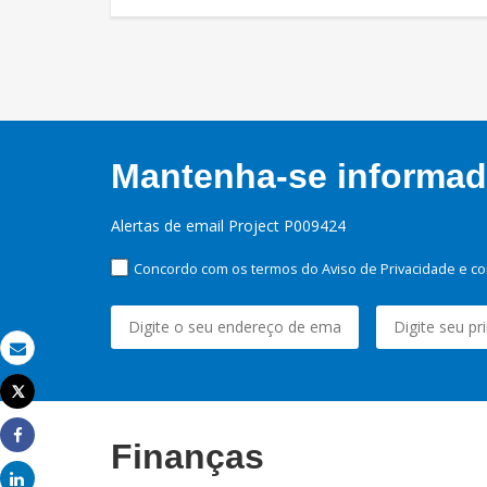
Mantenha-se informado
Alertas de email Project P009424
Concordo com os termos do Aviso de Privacidade e co
Email
Tweet
Imprimir
Finanças
Share
Share