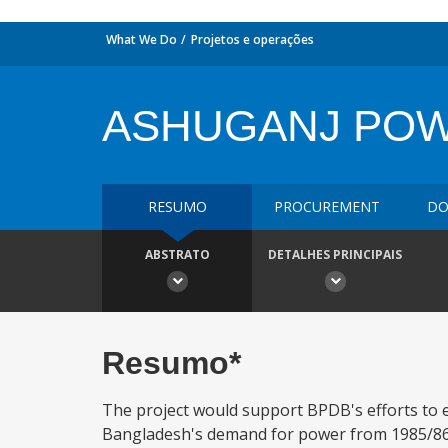
What We Do
Projetos e operações
ASHUGANJ PO
RESUMO
PROCUREMENT
DO
ABSTRATO
DETALHES PRINCIPAIS
Resumo*
The project would support BPDB's efforts to e
Bangladesh's demand for power from 1985/86 t