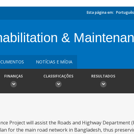
Esta página em:
Português
bilitation & Maintena
CUMENTOS
NOTÍCIAS E MÍDIA
FINANÇAS
CLASSIFICAÇÕES
RESULTADOS
ce Project will assist the Roads and Highway Department (R
lan for the main road network in Bangladesh, thus preservi