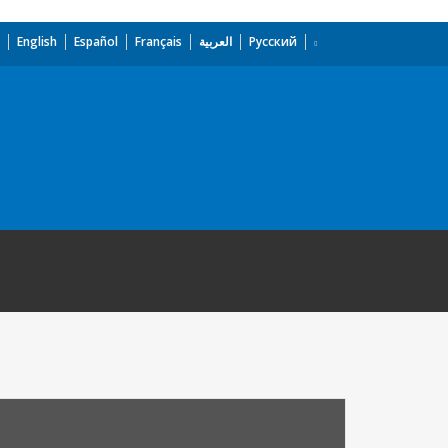
English
Español
Français
العربية
Русский