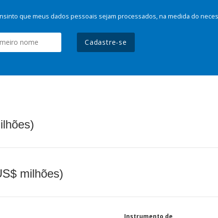
nsinto que meus dados pessoais sejam processados, na medida do necessá
Cadastre-se
ilhões)
(US$ milhões)
Instrumento de