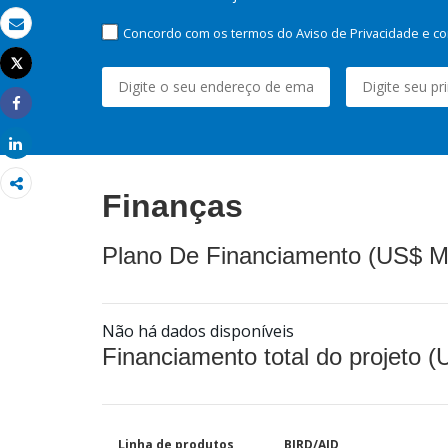
Concordo com os termos do Aviso de Privacidade e co
Email
Tweet
Imprimir
Share
Share
Finanças
Plano De Financiamento (US$ M
Não há dados disponíveis
Financiamento total do projeto 
Linha de produtos
BIRD/AID