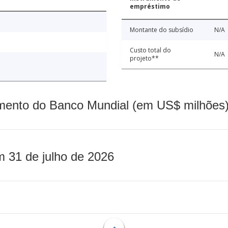
empréstimo
Montante do subsídio
N/A
Custo total do
N/A
projeto**
mento do Banco Mundial (em US$ milhões)
m 31 de julho de 2026