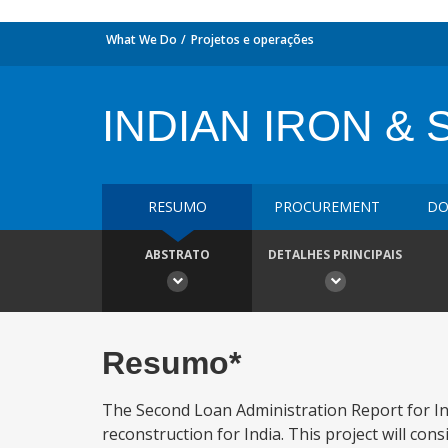
What We Do
Projetos e operações
INDIAN IRON & 
RESUMO
PROCUREMENT
DO
ABSTRATO
DETALHES PRINCIPAIS
Resumo*
The Second Loan Administration Report for Indi
reconstruction for India. This project will con