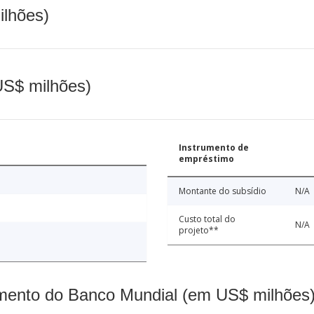
ilhões)
(US$ milhões)
Instrumento de
empréstimo
Montante do subsídio
N/A
Custo total do
N/A
projeto**
mento do Banco Mundial (em US$ milhões)