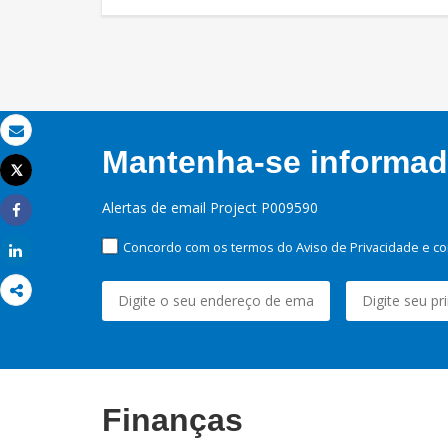
Email
Mantenha-se informado
Tweet
Imprimir
Alertas de email Project P009590
Share
Concordo com os termos do Aviso de Privacidade e co
Share
Finanças