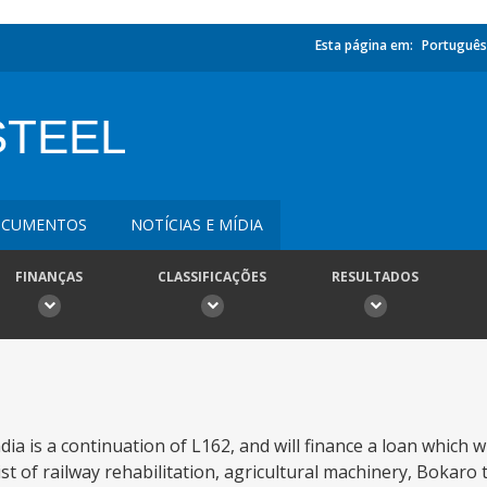
Esta página em:
Português
STEEL
CUMENTOS
NOTÍCIAS E MÍDIA
FINANÇAS
CLASSIFICAÇÕES
RESULTADOS
a is a continuation of L162, and will finance a loan which wi
sist of railway rehabilitation, agricultural machinery, Bokaro 