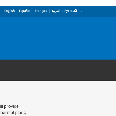
English
Español
Français
العربية
Русский
ll provide
thermal plant,