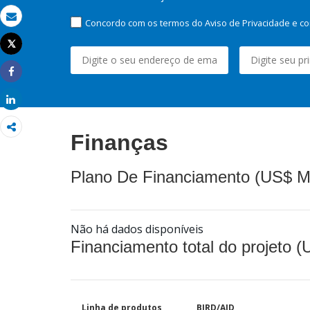
Concordo com os termos do Aviso de Privacidade e co
Email
Tweet
Imprimir
Share
Share
Finanças
Plano De Financiamento (US$ M
Não há dados disponíveis
Financiamento total do projeto 
Linha de produtos
BIRD/AID