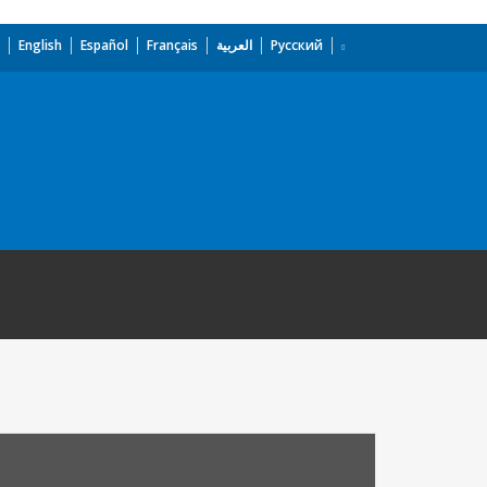
English
Español
Français
العربية
Русский