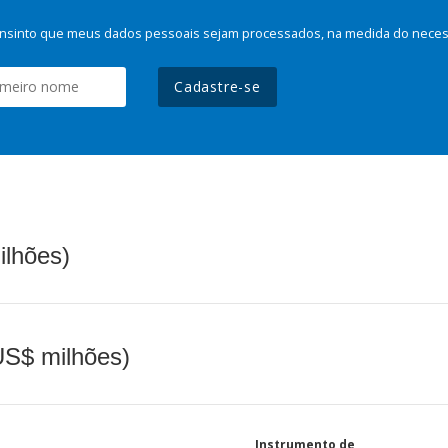
nsinto que meus dados pessoais sejam processados, na medida do necessá
Cadastre-se
ilhões)
(US$ milhões)
Instrumento de