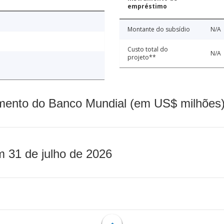
empréstimo
Montante do subsídio
N/A
Custo total do
N/A
projeto**
mento do Banco Mundial (em US$ milhões)
m 31 de julho de 2026