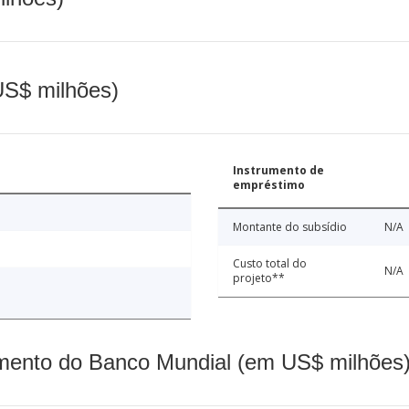
(US$ milhões)
Instrumento de
empréstimo
Montante do subsídio
N/A
Custo total do
N/A
projeto**
mento do Banco Mundial (em US$ milhões)