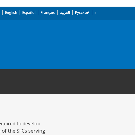
English
Español
Français
العربية
Русский
equired to develop
 of the SFCs serving