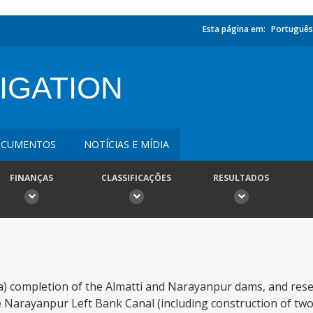
Esta página em:
Português
IGATION
CUMENTOS
NOTÍCIAS E MÍDIA
FINANÇAS
CLASSIFICAÇÕES
RESULTADOS
 (a) completion of the Almatti and Narayanpur dams, and res
he Narayanpur Left Bank Canal (including construction of tw