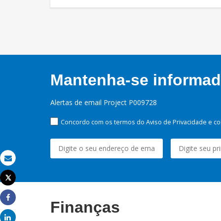
Mantenha-se informado
Alertas de email Project P009728
Concordo com os termos do Aviso de Privacidade e co
Email
Tweet
Imprimir
Finanças
Share
Share