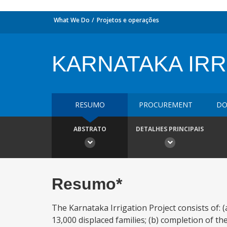
What We Do
Projetos e operações
KARNATAKA IRR
RESUMO
PROCUREMENT
DO
ABSTRATO
DETALHES PRINCIPAIS
Resumo*
The Karnataka Irrigation Project consists of:
13,000 displaced families; (b) completion of t