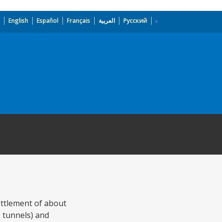
English
Español
Français
العربية
Русский
ettlement of about
o tunnels) and