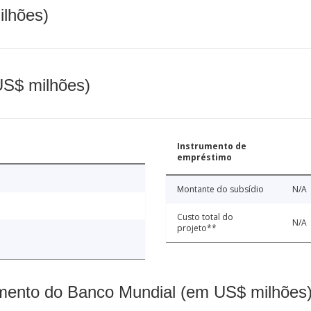
ilhões)
(US$ milhões)
Instrumento de
empréstimo
Montante do subsídio
N/A
Custo total do
N/A
projeto**
mento do Banco Mundial (em US$ milhões)