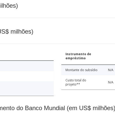
ilhões)
(US$ milhões)
Instrumento de
empréstimo
Montante do subsídio
N/A
Custo total do
N/A
projeto**
mento do Banco Mundial (em US$ milhões)