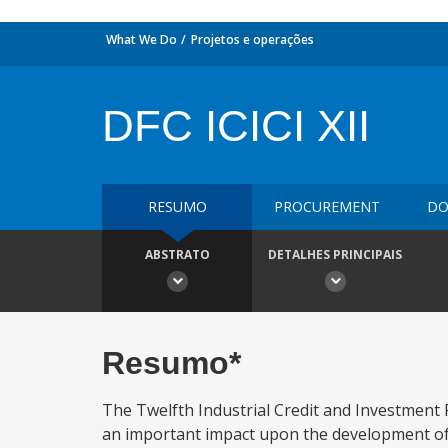
What We Do
Projetos e operações
DFC ICICI XII
RESUMO
PROCUREMENT
DO
ABSTRATO
DETALHES PRINCIPAIS
Resumo*
The Twelfth Industrial Credit and Investment 
an important impact upon the development of 