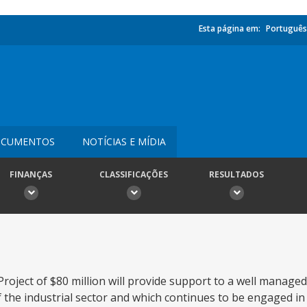
Esta página em:
Português
CUMENTOS
NOTÍCIAS E MÍDIA
FINANÇAS
CLASSIFICAÇÕES
RESULTADOS
Project of $80 million will provide support to a well manag
the industrial sector and which continues to be engaged i