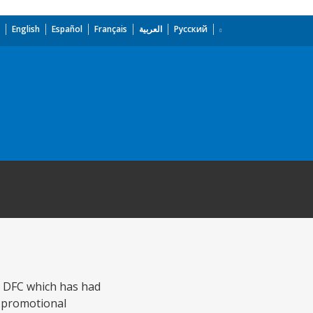
English
Español
Français
العربية
Русский
ed DFC which has had
n promotional