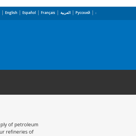
English
Español
Français
العربية
Русский
ply of petroleum
ur refineries of