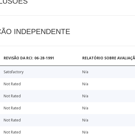
CLUSÕES
AÇÃO INDEPENDENTE
REVISÃO DA RCI: 06-28-1991
RELATÓRIO SOBRE AVALIAÇ
Satisfactory
N/a
Not Rated
N/a
Not Rated
N/a
Not Rated
N/a
Not Rated
N/a
Not Rated
N/a