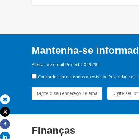
Mantenha-se informado
Alertas de email Project P009790
Concordo com os termos do Aviso de Privacidade e co
Email
Tweet
Imprimir
Finanças
Share
Share