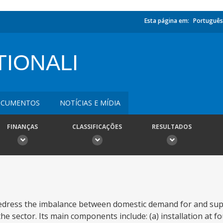
Esta página em:
Português
TIONALI
CUMENTOS
NOTÍCIAS E MÍDIA
FINANÇAS
CLASSIFICAÇÕES
RESULTADOS
redress the imbalance between domestic demand for and sup
he sector. Its main components include: (a) installation at fo