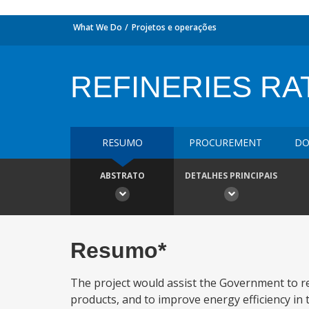
What We Do
Projetos e operações
REFINERIES RA
RESUMO
PROCUREMENT
DO
ABSTRATO
DETALHES PRINCIPAIS
Resumo*
The project would assist the Government to 
products, and to improve energy efficiency in t