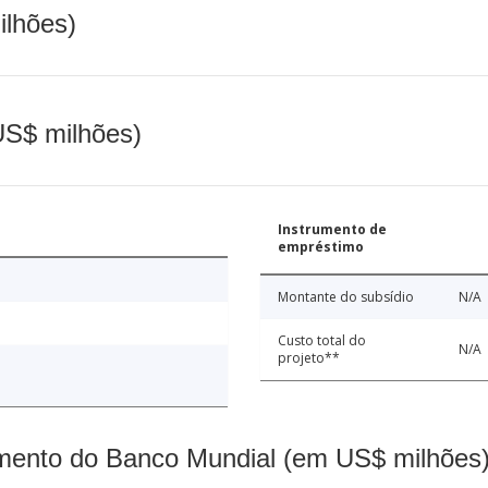
ilhões)
(US$ milhões)
Instrumento de
empréstimo
Montante do subsídio
N/A
Custo total do
N/A
projeto**
mento do Banco Mundial (em US$ milhões)