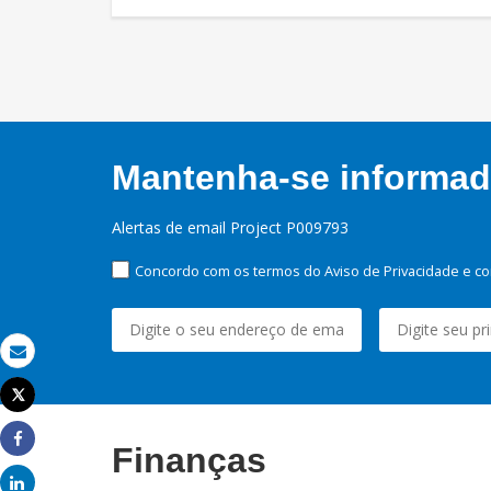
Mantenha-se informado
Alertas de email Project P009793
Concordo com os termos do Aviso de Privacidade e co
Email
Tweet
Imprimir
Finanças
Share
Share