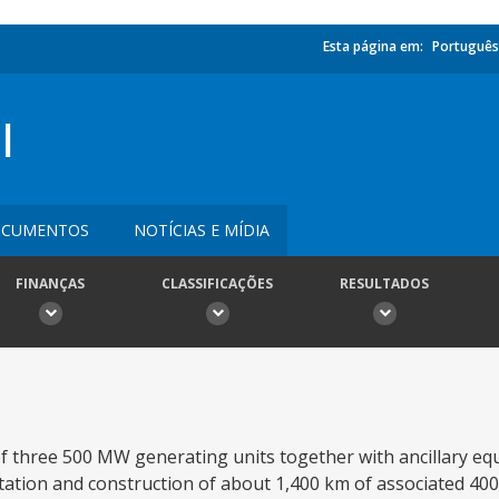
Esta página em:
Português
I
CUMENTOS
NOTÍCIAS E MÍDIA
FINANÇAS
CLASSIFICAÇÕES
RESULTADOS
of three 500 MW generating units together with ancillary eq
tation and construction of about 1,400 km of associated 40