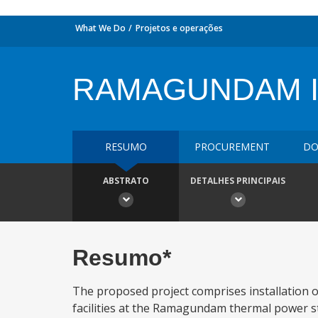
What We Do
Projetos e operações
RAMAGUNDAM I
RESUMO
PROCUREMENT
DO
ABSTRATO
DETALHES PRINCIPAIS
Resumo*
The proposed project comprises installation 
facilities at the Ramagundam thermal power s