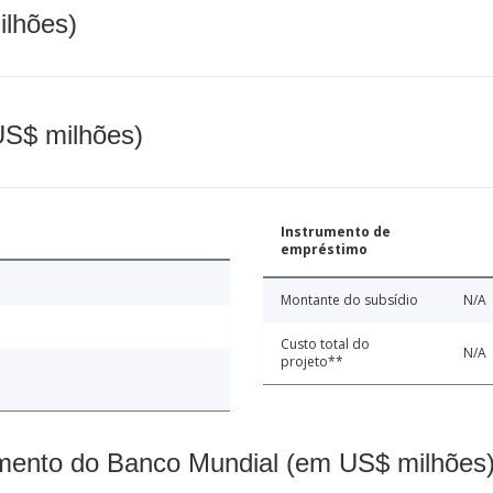
ilhões)
(US$ milhões)
Instrumento de
empréstimo
Montante do subsídio
N/A
Custo total do
N/A
projeto**
mento do Banco Mundial (em US$ milhões)