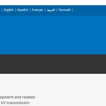
English
Español
Français
العربية
Русский
uipment and related
0 kV transmission