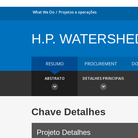
What We Do
Projetos e operações
H.P. WATERSHE
RESUMO
PROCUREMENT
DO
ABSTRATO
DETALHES PRINCIPAIS
Chave Detalhes
Projeto Detalhes