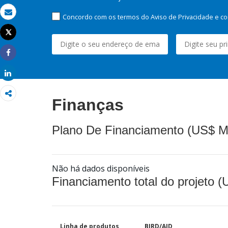
Concordo com os termos do Aviso de Privacidade e co
Email
Tweet
Imprimir
Share
Share
Finanças
Plano De Financiamento (US$ M
Não há dados disponíveis
Financiamento total do projeto 
Linha de produtos
BIRD/AID