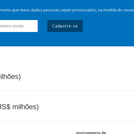
nsinto que meus dados pessoais sejam processados, na medida do necessá
Cadastre-se
ilhões)
(US$ milhões)
Instrumento de