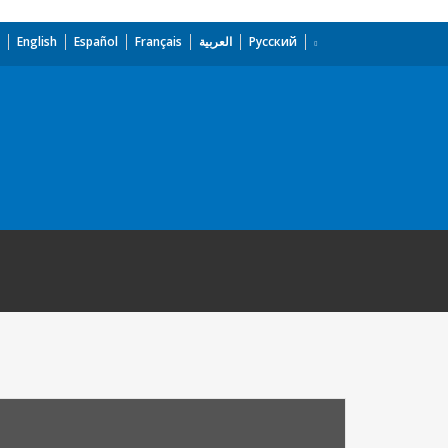
English
Español
Français
العربية
Русский