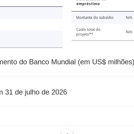
empréstimo
Montante do subsídio
N/A
Custo total do
N/A
projeto**
mento do Banco Mundial (em US$ milhões)
m 31 de julho de 2026