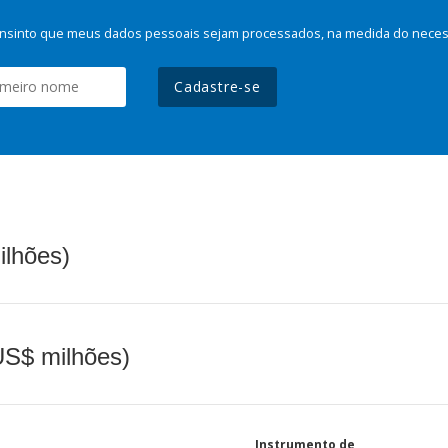
nsinto que meus dados pessoais sejam processados, na medida do necessá
Cadastre-se
ilhões)
(US$ milhões)
Instrumento de