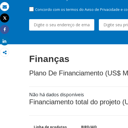
Concordo com os termos do Aviso de Privacidade e co
Email
Tweet
Imprimir
Share
Share
Finanças
Plano De Financiamento (US$ M
Não há dados disponíveis
Financiamento total do projeto 
Linha de produtos
BIRD/AID