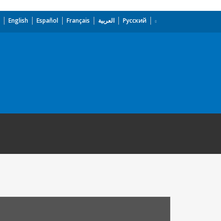
English
Español
Français
العربية
Русский