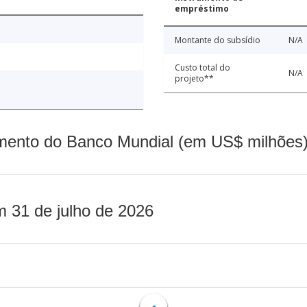
empréstimo
Montante do subsídio
N/A
Custo total do
N/A
projeto**
mento do Banco Mundial (em US$ milhões)
m 31 de julho de 2026