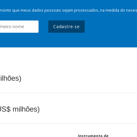
nsinto que meus dados pessoais sejam processados, na medida do necessá
Cadastre-se
ilhões)
(US$ milhões)
Instrumento de