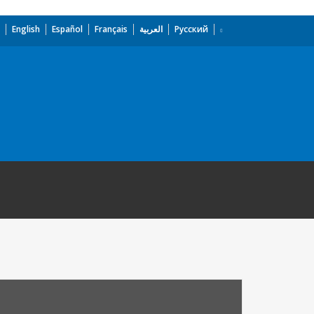
English
Español
Français
العربية
Русский