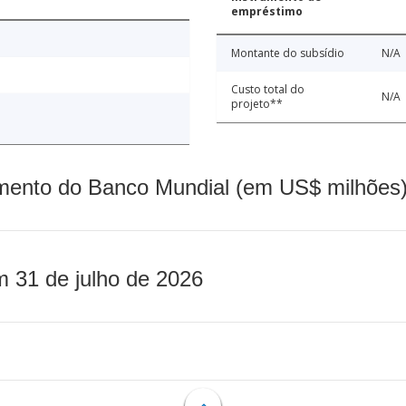
empréstimo
Montante do subsídio
N/A
Custo total do
N/A
projeto**
mento do Banco Mundial (em US$ milhões)
m 31 de julho de 2026