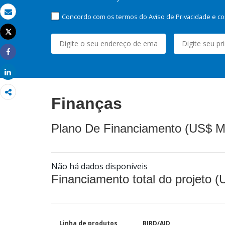
Concordo com os termos do Aviso de Privacidade e co
Email
Tweet
Imprimir
Share
Share
Finanças
Plano De Financiamento (US$ M
Não há dados disponíveis
Financiamento total do projeto 
Linha de produtos
BIRD/AID