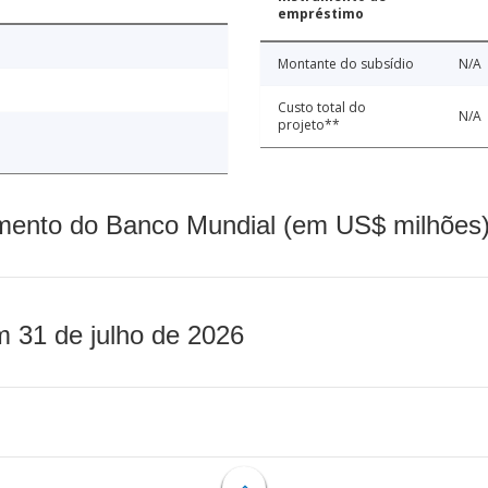
empréstimo
Montante do subsídio
N/A
Custo total do
N/A
projeto**
mento do Banco Mundial (em US$ milhões)
m 31 de julho de 2026