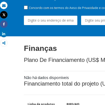
Concordo com os termos do Aviso de Privacidade e co
Email
Tweet
Imprimir
Share
Share
Finanças
Plano De Financiamento (US$ M
Não há dados disponíveis
Financiamento total do projeto 
Linha de produtos
BIRD/AID