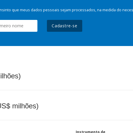
nsinto que meus dados pessoais sejam processados, na medida do necessá
Cadastre-se
ilhões)
(US$ milhões)
Instrumento de