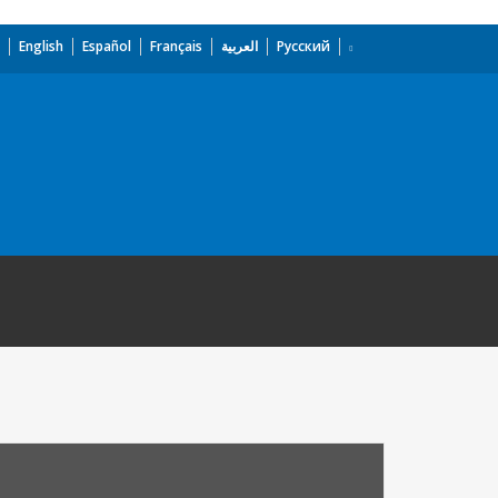
English
Español
Français
العربية
Русский