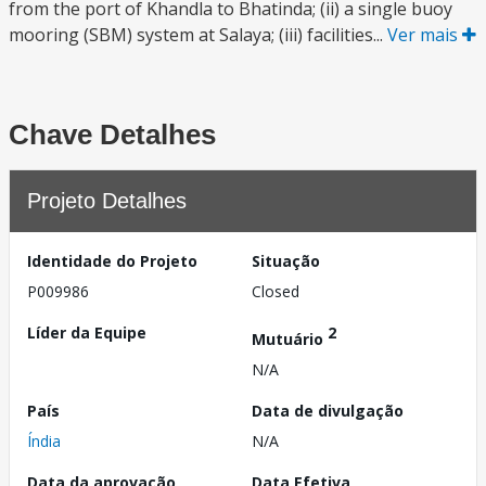
from the port of Khandla to Bhatinda; (ii) a single buoy
mooring (SBM) system at Salaya; (iii) facilities...
Ver mais
Chave Detalhes
Projeto Detalhes
Identidade do Projeto
Situação
P009986
Closed
Líder da Equipe
2
Mutuário
N/A
País
Data de divulgação
Índia
N/A
Data da aprovação
Data Efetiva