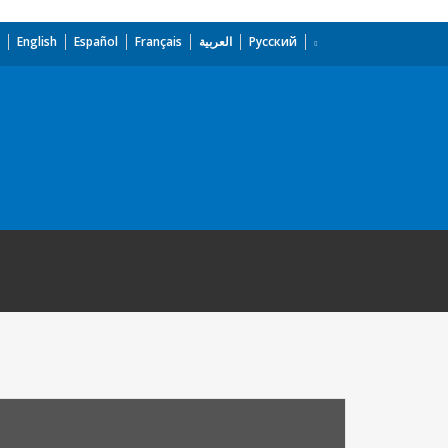
English
Español
Français
العربية
Русский