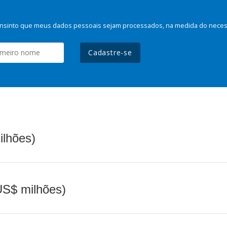
nsinto que meus dados pessoais sejam processados, na medida do necessá
Cadastre-se
ilhões)
(US$ milhões)