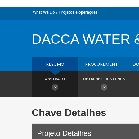
What We Do
Projetos e operações
DACCA WATER 
RESUMO
PROCUREMENT
DO
ABSTRATO
DETALHES PRINCIPAIS
Chave Detalhes
Projeto Detalhes