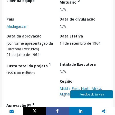
Líder da Equipe
2
Mutuário
N/A
País
Data de divulgação
Madagascar
N/A
Data da aprovação
Data Efetiva
(conforme apresentação da
14 de setembro de 1964
Diretoria Executiva)
21 de julho de 1964
1
Entidade Executora
Custo total do projeto
N/A
US$ 0.00 milhões
Região
Middle East, North Africa,
Afghanistan, and Pakistan
Feedback Survey
3
Aprovação FY
1965