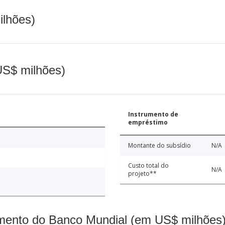
ilhões)
(US$ milhões)
Instrumento de
empréstimo
Montante do subsídio
N/A
Custo total do
N/A
projeto**
mento do Banco Mundial (em US$ milhões)