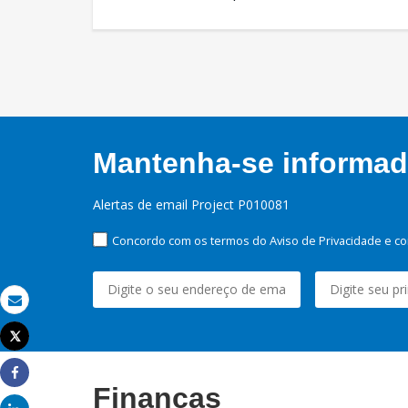
Mantenha-se informado
Alertas de email Project P010081
Concordo com os termos do Aviso de Privacidade e co
Email
Tweet
Imprimir
Share
Finanças