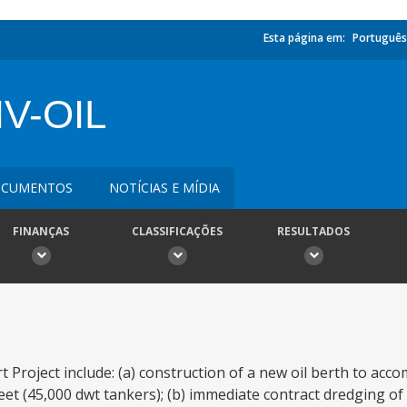
Esta página em:
Português
V-OIL
CUMENTOS
NOTÍCIAS E MÍDIA
FINANÇAS
CLASSIFICAÇÕES
RESULTADOS
t Project include: (a) construction of a new oil berth to ac
eet (45,000 dwt tankers); (b) immediate contract dredging o