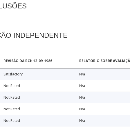
CLUSÕES
AÇÃO INDEPENDENTE
REVISÃO DA RCI: 12-09-1986
RELATÓRIO SOBRE AVALIAÇ
Satisfactory
N/a
Not Rated
N/a
Not Rated
N/a
Not Rated
N/a
Not Rated
N/a