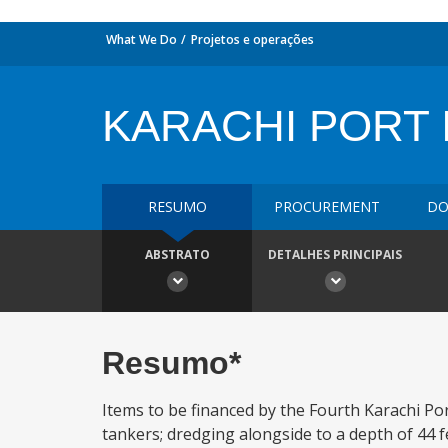
What We Do
Projetos e operações
KARACHI PORT I
RESUMO
PROCUREMENT
DO
ABSTRATO
DETALHES PRINCIPAIS
Resumo*
Items to be financed by the Fourth Karachi Por
tankers; dredging alongside to a depth of 44 f