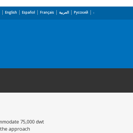
English
Español
Français
العربية
Русский
commodate 75,000 dwt
f the approach