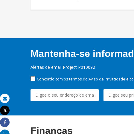
Mantenha-se informado
Alertas de email Project P010092
Concordo com os termos do Aviso de Privacidade e co
Email
Tweet
Imprimir
Share
Finanças