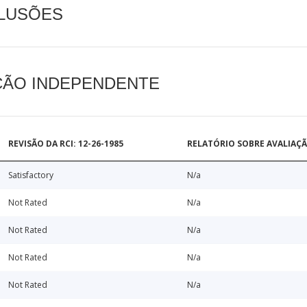
CLUSÕES
AÇÃO INDEPENDENTE
REVISÃO DA RCI: 12-26-1985
RELATÓRIO SOBRE AVALIAÇ
Satisfactory
N/a
Not Rated
N/a
Not Rated
N/a
Not Rated
N/a
Not Rated
N/a