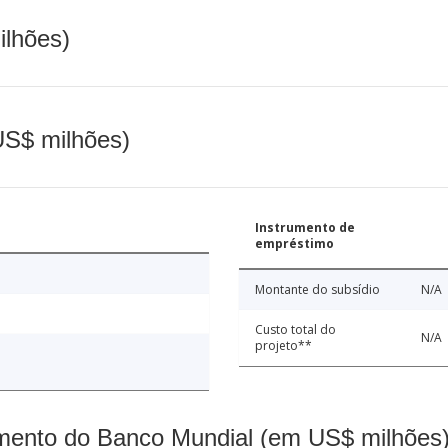
ilhões)
(US$ milhões)
Instrumento de
empréstimo
Montante do subsídio
N/A
Custo total do
N/A
projeto**
mento do Banco Mundial (em US$ milhões)