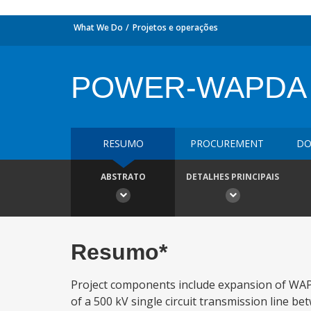
What We Do
Projetos e operações
POWER-WAPDA 
RESUMO
PROCUREMENT
DO
ABSTRATO
DETALHES PRINCIPAIS
Resumo*
Project components include expansion of WAPD
of a 500 kV single circuit transmission line be