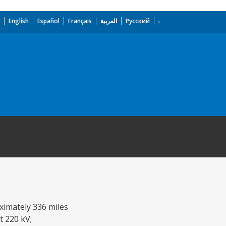
English
Español
Français
العربية
Русский
ximately 336 miles
t 220 kV;