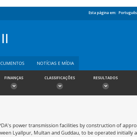
Esta página em:
Português
II
CUMENTOS
NOTÍCIAS E MÍDIA
FINANÇAS
CLASSIFICAÇÕES
RESULTADOS
A's power transmission facilities by construction of appro
tween Lyallpur, Multan and Guddau, to be operated initially a