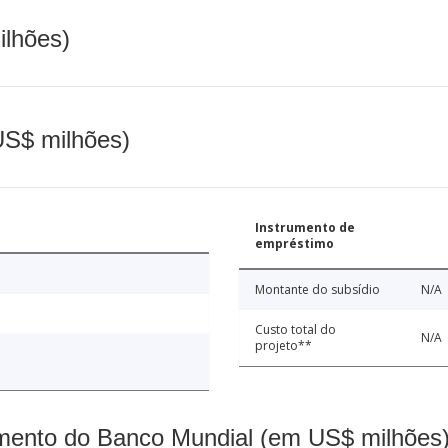
ilhões)
(US$ milhões)
Instrumento de
empréstimo
Montante do subsídio
N/A
Custo total do
N/A
projeto**
mento do Banco Mundial (em US$ milhões)