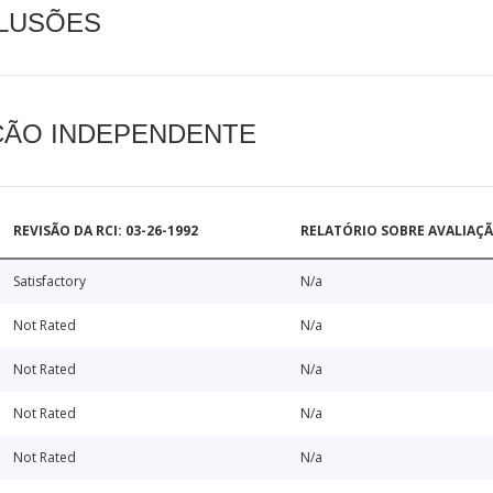
CLUSÕES
AÇÃO INDEPENDENTE
REVISÃO DA RCI: 03-26-1992
RELATÓRIO SOBRE AVALIAÇ
Satisfactory
N/a
Not Rated
N/a
Not Rated
N/a
Not Rated
N/a
Not Rated
N/a