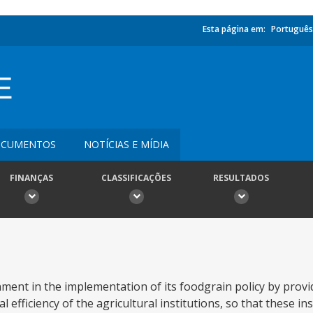
Esta página em:
Português
E
CUMENTOS
NOTÍCIAS E MÍDIA
FINANÇAS
CLASSIFICAÇÕES
RESULTADOS
ent in the implementation of its foodgrain policy by provi
l efficiency of the agricultural institutions, so that these in