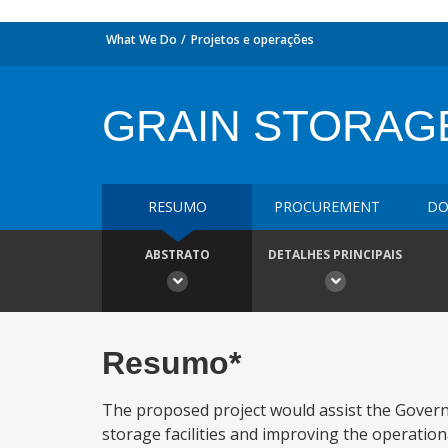
What We Do
Projetos e operações
GRAIN STORAG
RESUMO
PROCUREMENT
DO
ABSTRATO
DETALHES PRINCIPAIS
Resumo*
The proposed project would assist the Governm
storage facilities and improving the operationa