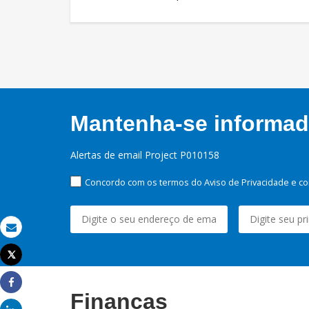
Mantenha-se informado
Alertas de email Project P010158
Concordo com os termos do Aviso de Privacidade e co
Email
Tweet
Imprimir
Share
Finanças