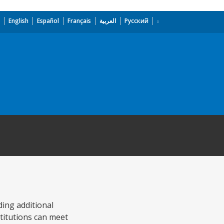
English
Español
Français
العربية
Русский
ding additional
stitutions can meet