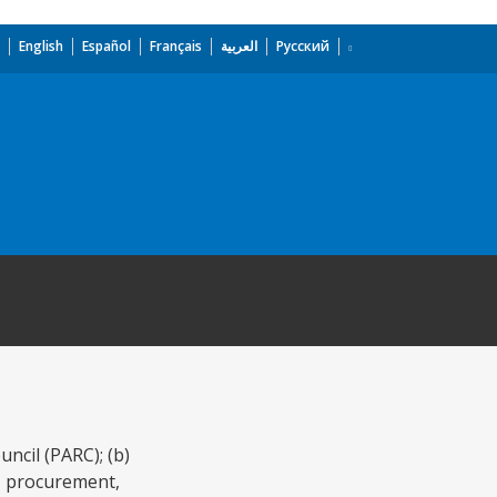
English
Español
Français
العربية
Русский
ncil (PARC); (b)
g, procurement,