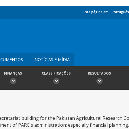
Esta página em:
Português
CUMENTOS
NOTÍCIAS E MÍDIA
FINANÇAS
CLASSIFICAÇÕES
RESULTADOS
cretariat building for the Pakistan Agricultural Research Cou
vement of PARC's administration; especially financial plannin