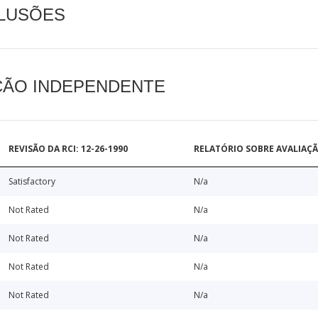
CLUSÕES
AÇÃO INDEPENDENTE
REVISÃO DA RCI: 12-26-1990
RELATÓRIO SOBRE AVALIAÇ
Satisfactory
N/a
Not Rated
N/a
Not Rated
N/a
Not Rated
N/a
Not Rated
N/a