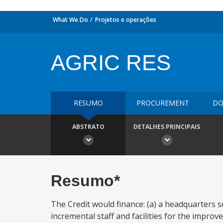
What We Do
Projetos e operações
AGRIC RES
RESUMO
PROCUREMENT
DO
ABSTRATO
DETALHES PRINCIPAIS
Resumo*
The Credit would finance: (a) a headquarters se
incremental staff and facilities for the impro