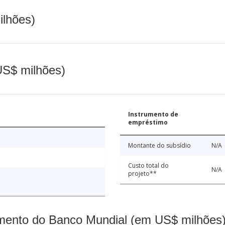
ilhões)
(US$ milhões)
Instrumento de
empréstimo
Montante do subsídio
N/A
Custo total do
N/A
projeto**
mento do Banco Mundial (em US$ milhões)