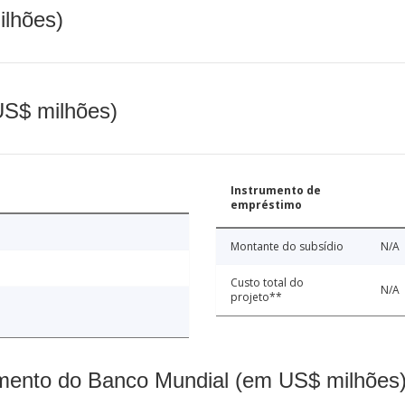
ilhões)
(US$ milhões)
Instrumento de
empréstimo
Montante do subsídio
N/A
Custo total do
N/A
projeto**
mento do Banco Mundial (em US$ milhões)