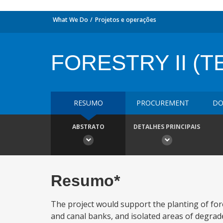
What We Do
Projetos e operações
FORESTRY II (T
RESUMO
PROCUREMENT
DO
ABSTRATO
DETALHES PRINCIPAIS
Resumo*
The project would support the planting of fore
and canal banks, and isolated areas of degrad