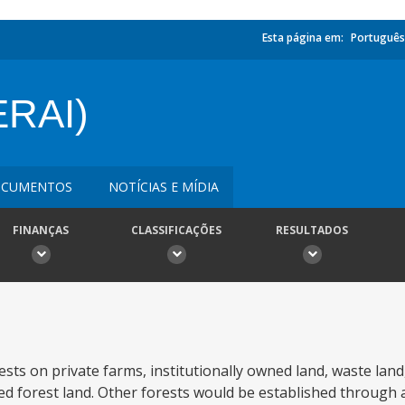
Esta página em:
Português
ERAI)
CUMENTOS
NOTÍCIAS E MÍDIA
FINANÇAS
CLASSIFICAÇÕES
RESULTADOS
sts on private farms, institutionally owned land, waste land,
ed forest land. Other forests would be established through 