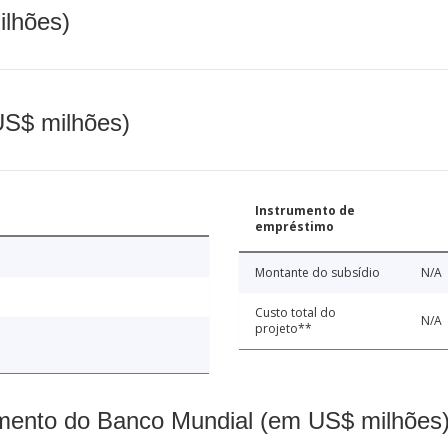
ilhões)
(US$ milhões)
Instrumento de
empréstimo
Montante do subsídio
N/A
Custo total do
N/A
projeto**
mento do Banco Mundial (em US$ milhões)