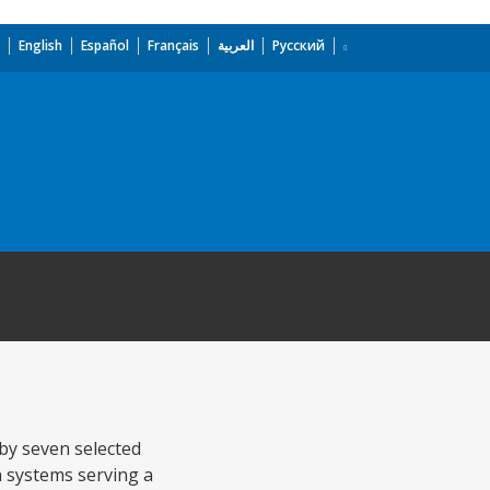
English
Español
Français
العربية
Русский
by seven selected
on systems serving a