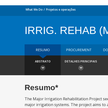
What We Do
Projetos e operações
IRRIG. REHAB 
RESUMO
PROCUREMENT
DO
ABSTRATO
DETALHES PRINCIPAIS
Resumo*
The Major Irrigation Rehabilitation Project s
major irrigation systems. The project aims to a