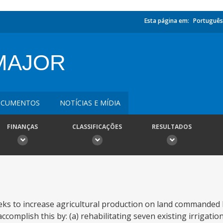
Esta página em:
Português
(MAJOR
CUMENTOS
NOTÍCIAS E MÍDIA
FINANÇAS
CLASSIFICAÇÕES
RESULTADOS
eeks to increase agricultural production on land commanded 
ccomplish this by: (a) rehabilitating seven existing irrigati