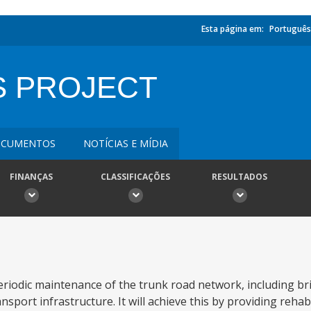
Esta página em:
Português
 PROJECT
CUMENTOS
NOTÍCIAS E MÍDIA
FINANÇAS
CLASSIFICAÇÕES
RESULTADOS
riodic maintenance of the trunk road network, including br
sport infrastructure. It will achieve this by providing rehab