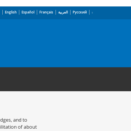
English
Español
Français
العربية
Русский
idges, and to
ilitation of about