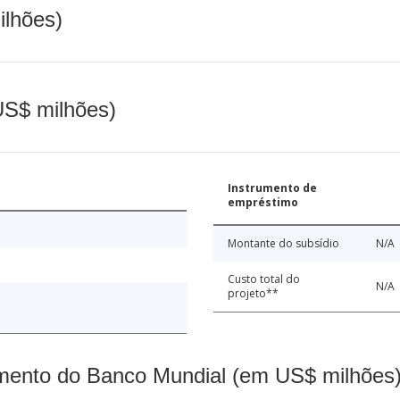
ilhões)
(US$ milhões)
Instrumento de
empréstimo
Montante do subsídio
N/A
Custo total do
N/A
projeto**
mento do Banco Mundial (em US$ milhões)