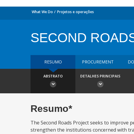
What We Do
Projetos e operações
SECOND ROADS
RESUMO
PROCUREMENT
DO
ABSTRATO
DETALHES PRINCIPAIS
Resumo*
The Second Roads Project seeks to improve pe
strengthen the institutions concerned with tran