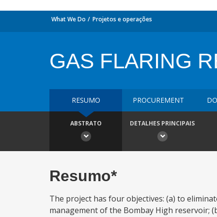
What We Do
Projetos e operações
GAS FLARING 
RESUMO
PROCUREMENT
DO
ABSTRATO
DETALHES PRINCIPAIS
Resumo*
The project has four objectives: (a) to elimina
management of the Bombay High reservoir; (b)