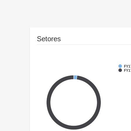
Setores
FY1
FY17