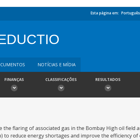
Esta página em:
Português
REDUCTIO
CUMENTOS
NOTÍCIAS E MÍDIA
FINANÇAS
CLASSIFICAÇÕES
RESULTADOS
te the flaring of associated gas in the Bombay High oil field
 to reduce energy shortages and improve the efficiency of 