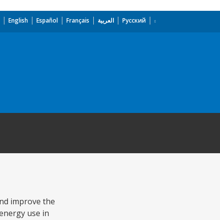
English
Español
Français
العربية
Русский
 and improve the
energy use in