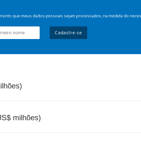
nsinto que meus dados pessoais sejam processados, na medida do necessá
Cadastre-se
ilhões)
(US$ milhões)