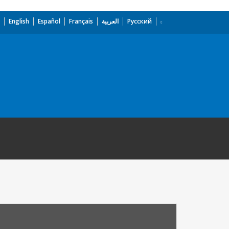
English
Español
Français
العربية
Русский