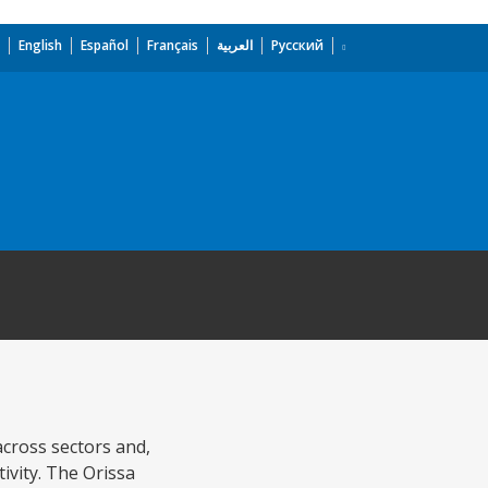
English
Español
Français
العربية
Русский
across sectors and,
ivity. The Orissa