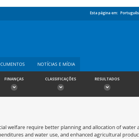
Esta página em:
Português
CUMENTOS
NOTÍCIAS E MÍDIA
FINANÇAS
CLASSIFICAÇÕES
RESULTADOS
al welfare require better planning and allocation of water 
expenditures and water use, and enhanced agricultural product