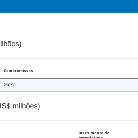
ilhões)
Compromissos
290.90
(US$ milhões)
Instrumento de
empréstimo