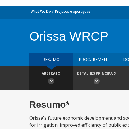
What We Do
Projetos e operações
Orissa WRCP
RESUMO
PROCUREMENT
DO
ABSTRATO
DETALHES PRINCIPAIS
Resumo*
Orissa's future economic development and soci
for irrigation, improved efficiency of public 