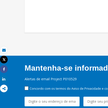
Email
Tweet
Imprimir
Mantenha-se informado
Share
Alertas de email Project P010529
Share
Concordo com os termos do Aviso de Privacidade e co