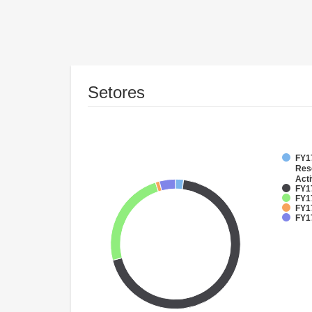
Setores
FY17
Res
Acti
FY17
FY1
FY17
FY1