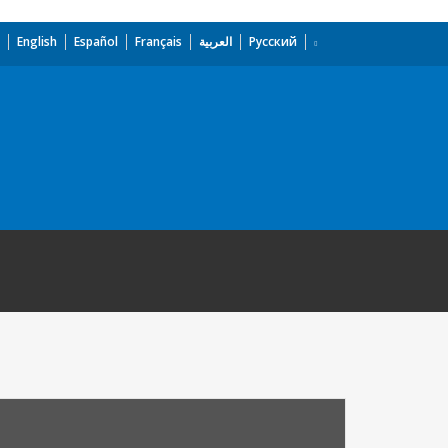
English
Español
Français
العربية
Русский