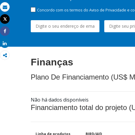
Concordo com os termos do Aviso de Privacidade e co
Email
Tweet
Imprimir
Share
Share
Finanças
Plano De Financiamento (US$ M
Não há dados disponíveis
Financiamento total do projeto 
Linha de produtos
BIRD/AID