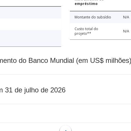
empréstimo
Montante do subsídio
N/A
Custo total do
N/A
projeto**
mento do Banco Mundial (em US$ milhões)
m 31 de julho de 2026