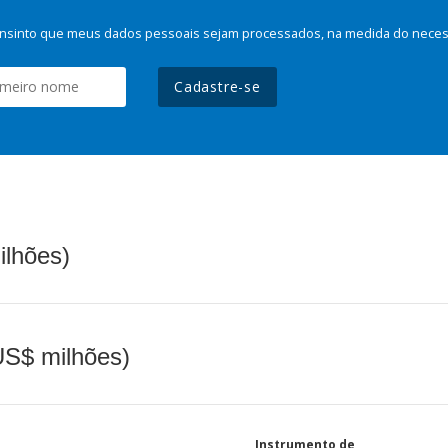
nsinto que meus dados pessoais sejam processados, na medida do necessá
Cadastre-se
ilhões)
(US$ milhões)
Instrumento de