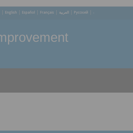
English
Español
Français
العربية
Русский
 Improvement