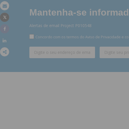
Mantenha-se informado
Email
Tweet
Imprimir
Alertas de email Project P010548
Share
Concordo com os termos do Aviso de Privacidade e co
Share