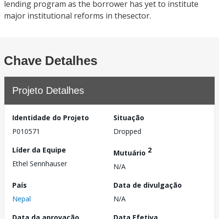
lending program as the borrower has yet to institute
major institutional reforms in thesector.
Chave Detalhes
Projeto Detalhes
Identidade do Projeto
Situação
P010571
Dropped
Líder da Equipe
2
Mutuário
Ethel Sennhauser
N/A
País
Data de divulgação
Nepal
N/A
Data da aprovação
Data Efetiva