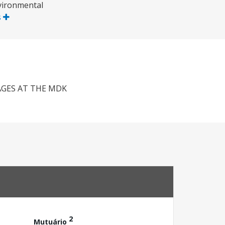
nvironmental
s
AGES AT THE MDK
2
Mutuário