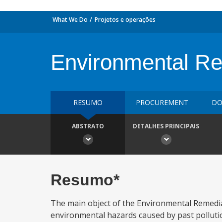
What We Do
Projetos e operações
Environmental Rem
RESUMO
PROCUREMENT
DO
ABSTRATO
DETALHES PRINCIPAIS
Resumo*
The main object of the Environmental Remediat
environmental hazards caused by past pollu