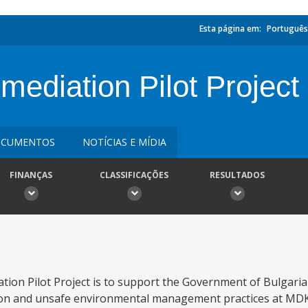
Esta página em:
Português
ediation Pilot Project
CUMENTOS
NOTÍCIAS E MÍDIA
FINANÇAS
CLASSIFICAÇÕES
RESULTADOS
ion Pilot Project is to support the Government of Bulgaria i
tion and unsafe environmental management practices at MD