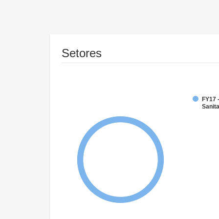
Setores
FY17 
Sanit