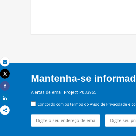
Email
Tweet
Mantenha-se informado
Imprimir
Share
Alertas de email Project P033965
Share
Concordo com os termos do Aviso de Privacidade e co