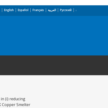
English
Español
Français
العربية
Русский
n (i) reducing
K Copper Smelter