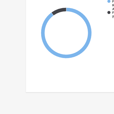
F
R
A
F
(