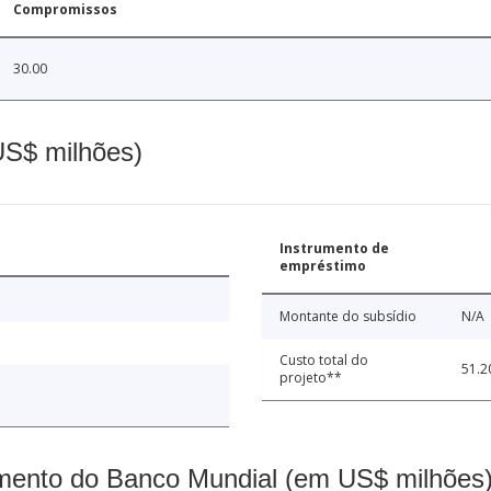
Compromissos
30.00
(US$ milhões)
Instrumento de
empréstimo
Montante do subsídio
N/A
Custo total do
51.2
projeto**
mento do Banco Mundial (em US$ milhões)