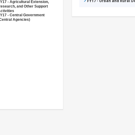
FY17 - Urban and Rural 
Y17 - Agricultural Extension,
esearch, and Other Support
ctivities
Y17 - Central Government
Central Agencies)