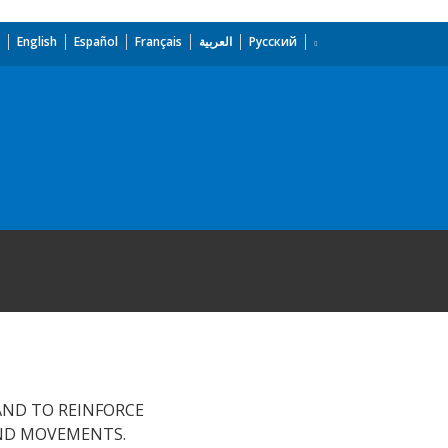
English
Español
Français
العربية
Русский
AND TO REINFORCE
AND MOVEMENTS.