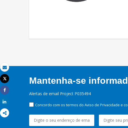
Email
Mantenha-se informado
Tweet
Imprimir
Alertas de email Project P035494
Share
Share
Concordo com os termos do Aviso de Privacidade e co