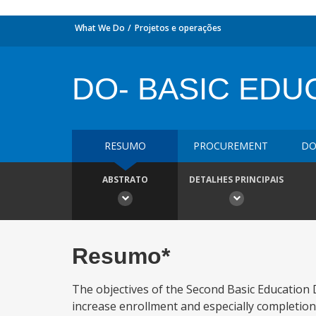
What We Do
Projetos e operações
DO- BASIC EDU
RESUMO
PROCUREMENT
DO
ABSTRATO
DETALHES PRINCIPAIS
Resumo*
The objectives of the Second Basic Education D
increase enrollment and especially completion r