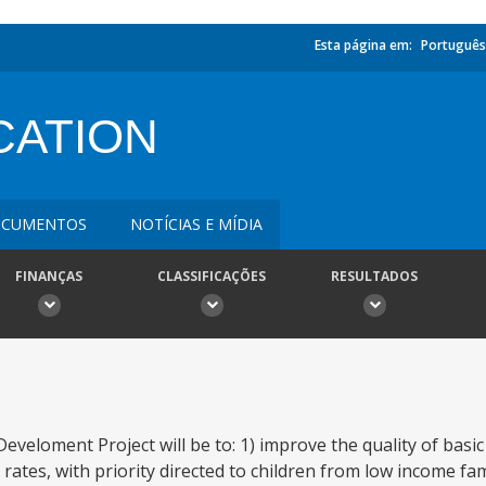
Esta página em:
Português
CATION
CUMENTOS
NOTÍCIAS E MÍDIA
FINANÇAS
CLASSIFICAÇÕES
RESULTADOS
eveloment Project will be to: 1) improve the quality of basic
ates, with priority directed to children from low income fami