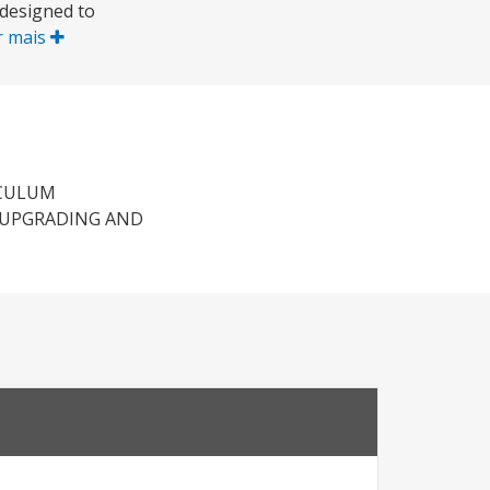
 designed to
r mais
ICULUM
S UPGRADING AND