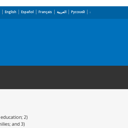
English
Español
Français
العربية
Русский
 education; 2)
lies; and 3)