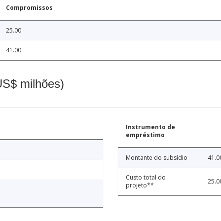
Compromissos
25.00
41.00
(US$ milhões)
Instrumento de
empréstimo
Montante do subsídio
41.0
Custo total do
25.0
projeto**