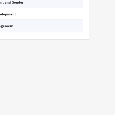
nt and Gender
evelopment
nagement