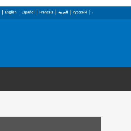
English
Español
Français
العربية
Русский