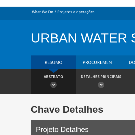
What We Do
Projetos e operações
URBAN WATER 
RESUMO
PROCUREMENT
DO
ABSTRATO
DETALHES PRINCIPAIS
Chave Detalhes
Projeto Detalhes