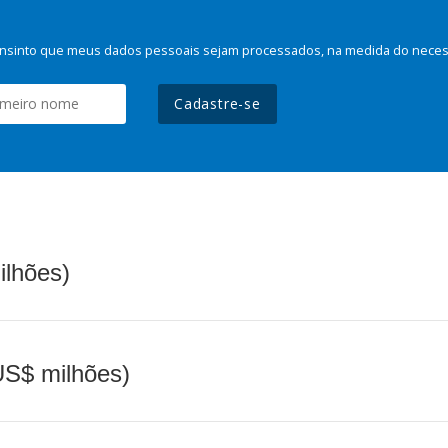
nsinto que meus dados pessoais sejam processados, na medida do necessá
Cadastre-se
ilhões)
(US$ milhões)