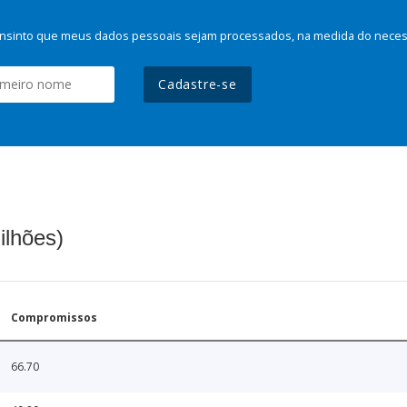
nsinto que meus dados pessoais sejam processados, na medida do necessá
Cadastre-se
ilhões)
Compromissos
66.70