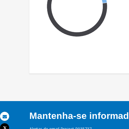
Mantenha-se informado
Email
Tweet
Alertas de email Project P035737