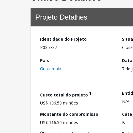
Projeto Detalhes
Identidade do Projeto
Situ
P035737
Close
País
Data
Guatemala
7 de 
1
Enti
Custo total do projeto
N/A
US$ 136.50 milhões
Montante do compromisso
Cate
US$ 116.50 milhões
B