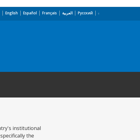
English
Español
Français
العربية
Русский
ry's institutional
pecifically the