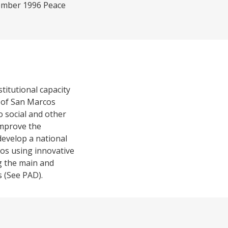
cember 1996 Peace
titutional capacity
t of San Marcos
o social and other
improve the
 develop a national
cos using innovative
ng the main and
s (See PAD).