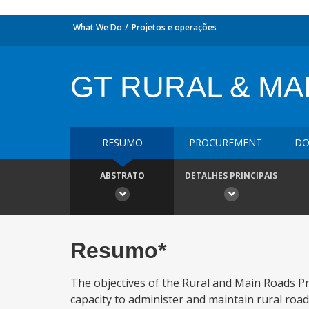
What We Do
Projetos e operações
GT RURAL & MA
RESUMO
PROCUREMENT
DO
ABSTRATO
DETALHES PRINCIPAIS
Resumo*
The objectives of the Rural and Main Roads Pro
capacity to administer and maintain rural road