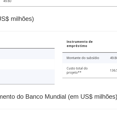
49.80
(US$ milhões)
Instrumento de
empréstimo
Montante do subsídio
49.8
Custo total do
136.
projeto**
mento do Banco Mundial (em US$ milhões)