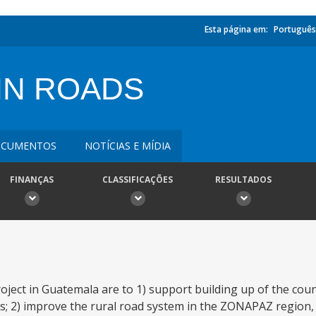
Esta página em:
Português
IN ROADS
CUMENTOS
NOTÍCIAS E MÍDIA
FINANÇAS
CLASSIFICAÇÕES
RESULTADOS
ject in Guatemala are to 1) support building up of the count
s; 2) improve the rural road system in the ZONAPAZ region, s