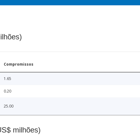
ilhões)
Compromissos
1.65
0.20
25.00
(US$ milhões)