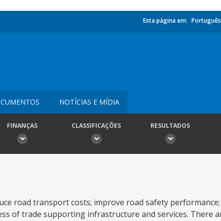
Esta página em:
Português
CUMENTOS
NOTÍCIAS E MÍDIA
FINANÇAS
CLASSIFICAÇÕES
RESULTADOS
duce road transport costs; improve road safety performance
ss of trade supporting infrastructure and services. There a