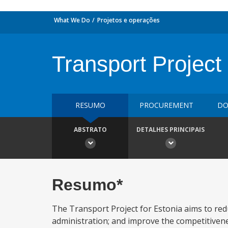
What We Do
Projetos e operações
Transport Project
RESUMO
PROCUREMENT
DO
ABSTRATO
DETALHES PRINCIPAIS
Resumo*
The Transport Project for Estonia aims to re
administration; and improve the competitivene