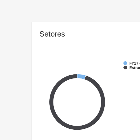
Setores
FY17 
Estra