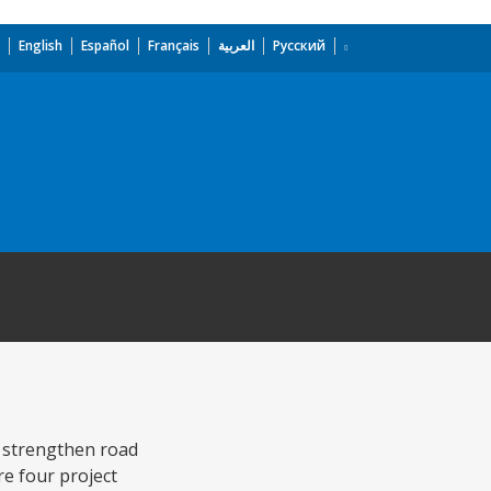
English
Español
Français
العربية
Русский
; strengthen road
re four project