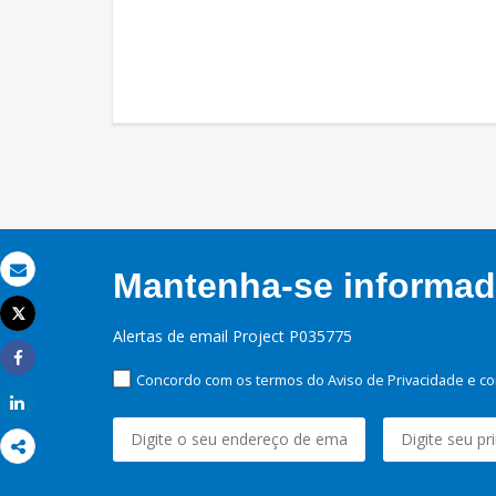
Mantenha-se informado
Email
Tweet
Imprimir
Alertas de email Project P035775
Share
Concordo com os termos do Aviso de Privacidade e co
Share