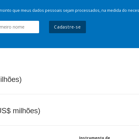
nsinto que meus dados pessoais sejam processados, na medida do necessá
Cadastre-se
ilhões)
(US$ milhões)
Instrumento de