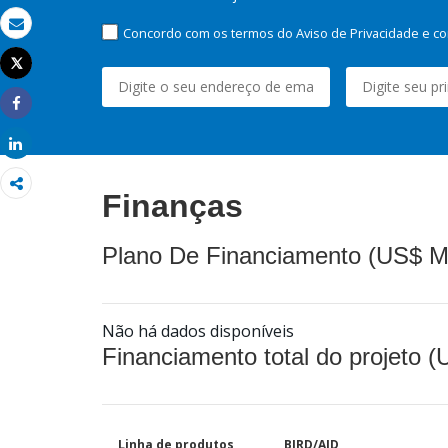
Concordo com os termos do Aviso de Privacidade e co
Email
Tweet
Imprimir
Share
Share
Finanças
Plano De Financiamento (US$ M
Não há dados disponíveis
Financiamento total do projeto 
Linha de produtos
BIRD/AID