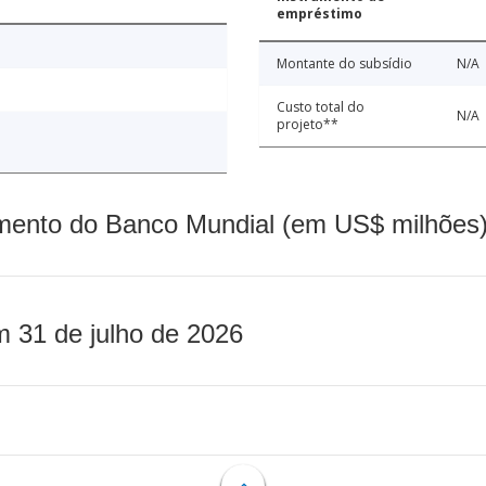
empréstimo
Montante do subsídio
N/A
Custo total do
N/A
projeto**
mento do Banco Mundial (em US$ milhões)
m 31 de julho de 2026