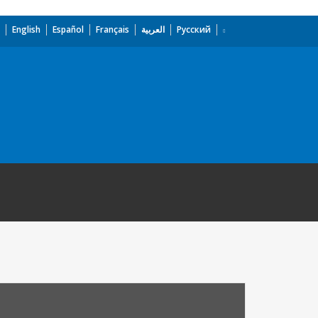
English
Español
Français
العربية
Русский