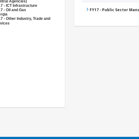
ntral Agencies)
7 - ICT Infrastructure
FY17 - Public Sector Ma
7 - Oil and Gas
rgia
7 - Other Industry, Trade and
vices