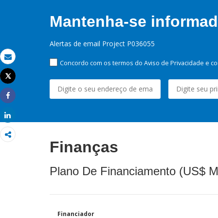
Mantenha-se informado
Alertas de email Project P036055
Concordo com os termos do Aviso de Privacidade e co
Email
Tweet
Imprimir
Share
Share
Finanças
Plano De Financiamento (US$ M
Financiador