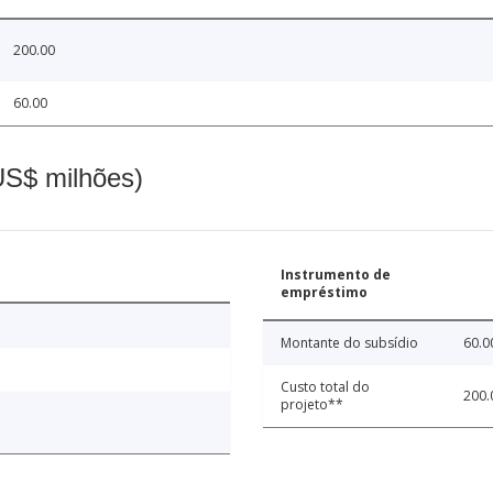
200.00
60.00
(US$ milhões)
Instrumento de
empréstimo
Montante do subsídio
60.0
Custo total do
200.
projeto**