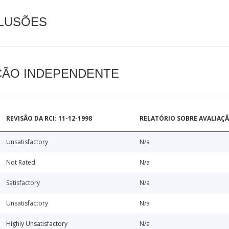
CLUSÕES
AÇÃO INDEPENDENTE
REVISÃO DA RCI: 11-12-1998
RELATÓRIO SOBRE AVALIAÇ
Unsatisfactory
N/a
Not Rated
N/a
Satisfactory
N/a
Unsatisfactory
N/a
Highly Unsatisfactory
N/a