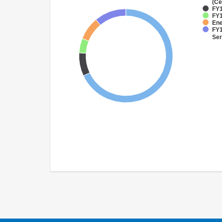
(Ce
FY1
FY1
Ene
FY1
Ser