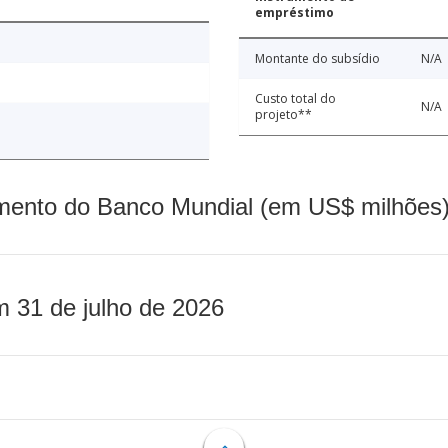
empréstimo
Montante do subsídio
N/A
Custo total do
N/A
projeto**
mento do Banco Mundial (em US$ milhões)
m 31 de julho de 2026