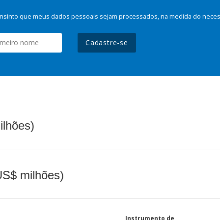
nsinto que meus dados pessoais sejam processados, na medida do necessá
Cadastre-se
ilhões)
(US$ milhões)
Instrumento de