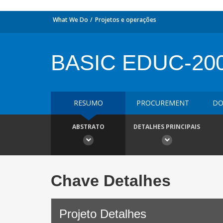
What We Do
Projetos e operações
BASIC EDUC-20
RESUMO
PROCUREMENT
DO
ABSTRATO
DETALHES PRINCIPAIS
Chave Detalhes
Projeto Detalhes