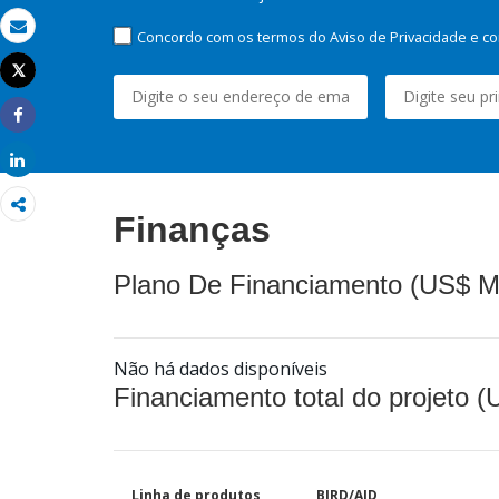
Concordo com os termos do Aviso de Privacidade e co
Email
Tweet
Imprimir
Share
Share
Finanças
Plano De Financiamento (US$ M
Não há dados disponíveis
Financiamento total do projeto 
Linha de produtos
BIRD/AID