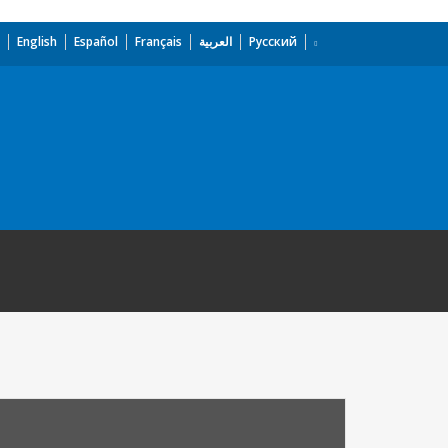
English
Español
Français
العربية
Русский