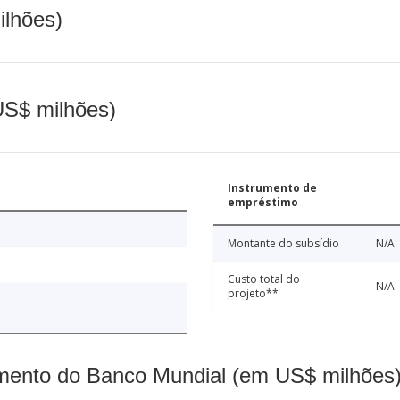
ilhões)
(US$ milhões)
Instrumento de
empréstimo
Montante do subsídio
N/A
Custo total do
N/A
projeto**
mento do Banco Mundial (em US$ milhões)