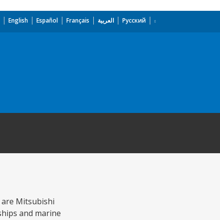
English
Español
Français
العربية
Русский
o are Mitsubishi
 ships and marine