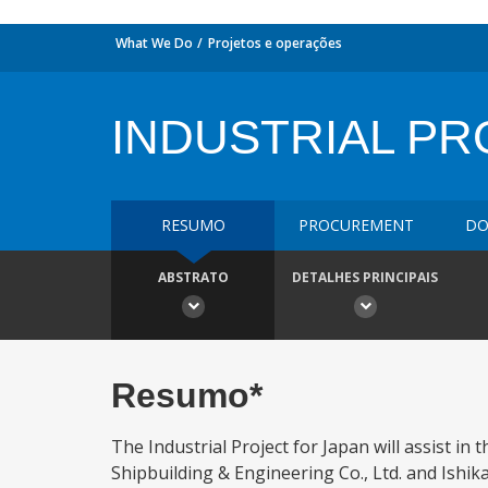
What We Do
Projetos e operações
INDUSTRIAL PR
RESUMO
PROCUREMENT
DO
ABSTRATO
DETALHES PRINCIPAIS
Resumo*
The Industrial Project for Japan will assist in
Shipbuilding & Engineering Co., Ltd. and Ishi