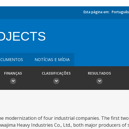
Esta página em:
Português
OJECTS
CUMENTOS
NOTÍCIAS E MÍDIA
FINANÇAS
CLASSIFICAÇÕES
RESULTADOS
 the modernization of four industrial companies. The first tw
kawajima Heavy Industries Co., Ltd., both major producers of