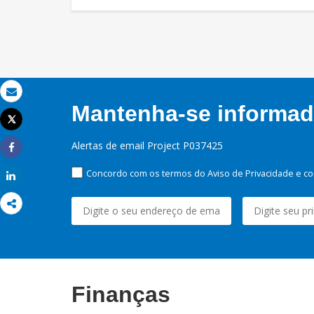
Email
Mantenha-se informado
Tweet
Imprimir
Alertas de email Project P037425
Share
Concordo com os termos do Aviso de Privacidade e co
Share
Finanças