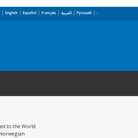
English
Español
Français
العربية
Русский
sed to the World
e Norwegian