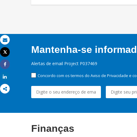
Email
Mantenha-se informado
Tweet
Imprimir
Alertas de email Project P037469
Share
Concordo com os termos do Aviso de Privacidade e co
Share
Finanças