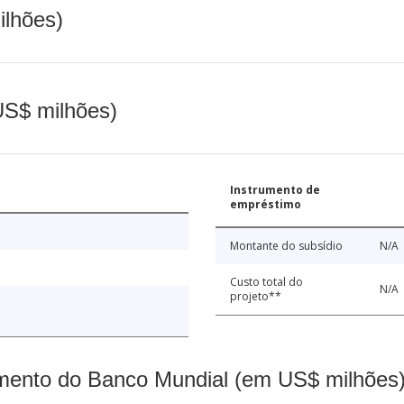
ilhões)
(US$ milhões)
Instrumento de
empréstimo
Montante do subsídio
N/A
Custo total do
N/A
projeto**
mento do Banco Mundial (em US$ milhões)