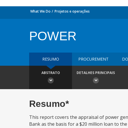
What We Do
Projetos e operações
POWER
RESUMO
PROCUREMENT
DO
ABSTRATO
DETALHES PRINCIPAIS
Resumo*
This report covers the appraisal of power gen
Bank as the basis for a $20 million loan to t