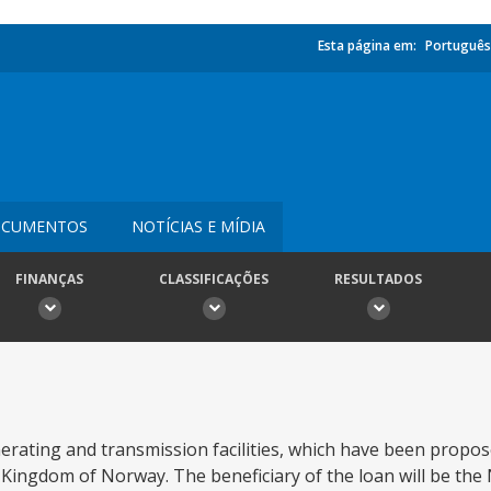
Esta página em:
Português
CUMENTOS
NOTÍCIAS E MÍDIA
FINANÇAS
CLASSIFICAÇÕES
RESULTADOS
erating and transmission facilities, which have been propo
he Kingdom of Norway. The beneficiary of the loan will be th