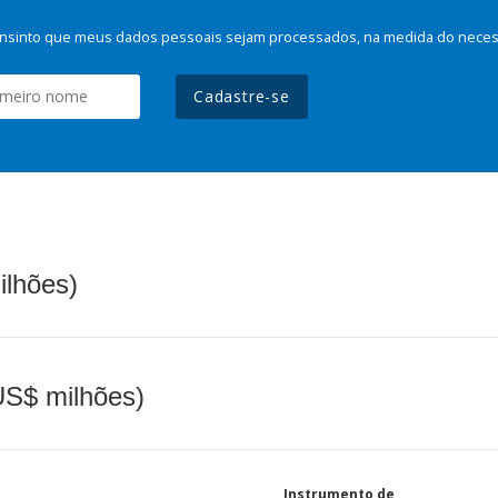
nsinto que meus dados pessoais sejam processados, na medida do necessá
Cadastre-se
ilhões)
(US$ milhões)
Instrumento de