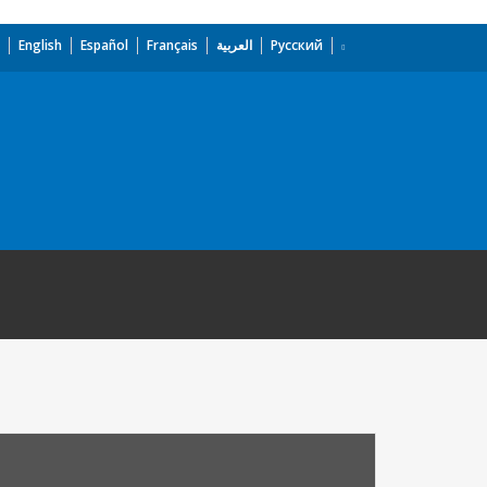
English
Español
Français
العربية
Русский