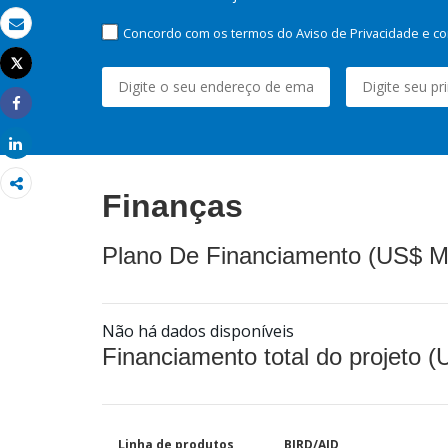
Concordo com os termos do Aviso de Privacidade e co
Email
Tweet
Imprimir
Share
Share
Finanças
Plano De Financiamento (US$ M
Não há dados disponíveis
Financiamento total do projeto 
Linha de produtos
BIRD/AID