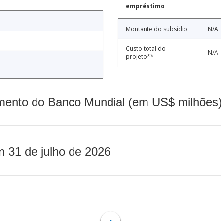
empréstimo
Montante do subsídio
N/A
Custo total do
N/A
projeto**
mento do Banco Mundial (em US$ milhões)
m 31 de julho de 2026