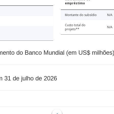
empréstimo
Montante do subsídio
N/A
Custo total do
N/A
projeto**
mento do Banco Mundial (em US$ milhões)
m 31 de julho de 2026