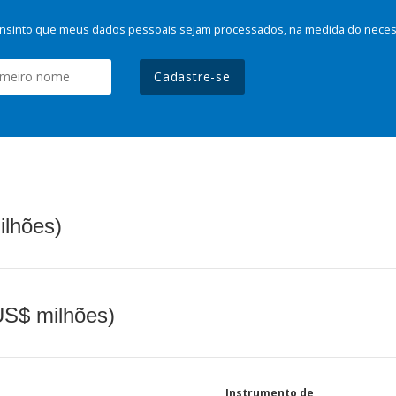
nsinto que meus dados pessoais sejam processados, na medida do necessá
Cadastre-se
ilhões)
(US$ milhões)
Instrumento de