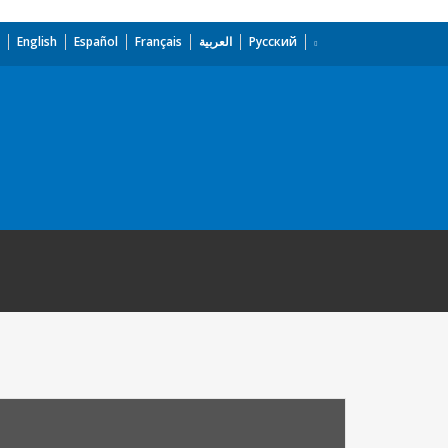
English
Español
Français
العربية
Русский