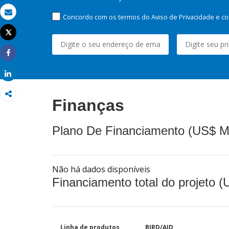
Concordo com os termos do Aviso de Privacidade e co
Email
Tweet
Imprimir
Share
Share
Finanças
Plano De Financiamento (US$ M
Não há dados disponíveis
Financiamento total do projeto 
Linha de produtos
BIRD/AID