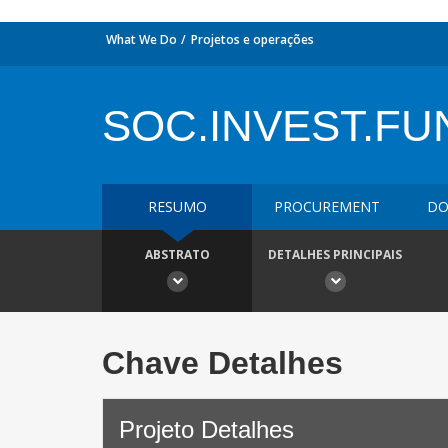
What We Do
Projetos e operações
SOC.INVEST.FUN
RESUMO
PROCUREMENT
DO
ABSTRATO
DETALHES PRINCIPAIS
Chave Detalhes
Projeto Detalhes