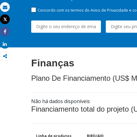
Concordo com os termos do Aviso de Privacidade e co
Email
Tweet
Imprimir
Share
Share
Finanças
Plano De Financiamento (US$ M
Não há dados disponíveis
Financiamento total do projeto 
Linha de produtos
BIRD/AID