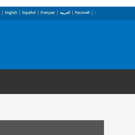
English
Español
Français
العربية
Русский