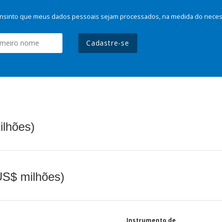
nsinto que meus dados pessoais sejam processados, na medida do necessá
Cadastre-se
ilhões)
(US$ milhões)
Instrumento de