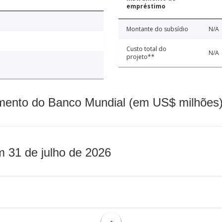
empréstimo
Montante do subsídio
N/A
Custo total do
N/A
projeto**
mento do Banco Mundial (em US$ milhões)
m 31 de julho de 2026