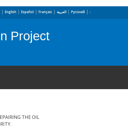
English
Español
Français
العربية
Русский
n Project
EPAIRING THE OIL
RITY.