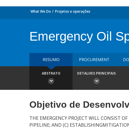
What We Do
Projetos e operações
Emergency Oil Spi
RESUMO
PROCUREMENT
DO
ABSTRATO
DETALHES PRINCIPAIS
Objetivo de Desenvol
THE EMERGENCY PROJECT WILL CONSIST OF (A
PIPELINE; AND (C) ESTABLISHINGMITIGATI