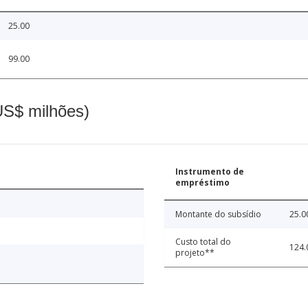
25.00
99.00
(US$ milhões)
Instrumento de
empréstimo
Montante do subsídio
25.0
Custo total do
124.
projeto**