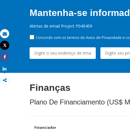
Mantenha-se informado
Alertas de email Project P040409
Concordo com os termos do Aviso de Privacidade e co
Email
Tweet
Imprimir
Share
Share
Finanças
Plano De Financiamento (US$ M
Financiador