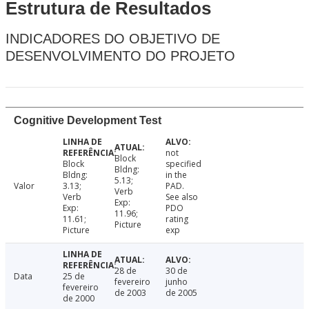
Estrutura de Resultados
INDICADORES DO OBJETIVO DE
DESENVOLVIMENTO DO PROJETO
Cognitive Development Test
not
Block
Block
specified
Bldng:
Bldng:
in the
5.13;
Valor
3.13;
PAD.
Verb
Verb
See also
Exp:
Exp:
PDO
11.96;
11.61;
rating
Picture
Picture
exp
28 de
30 de
Data
25 de
fevereiro
junho
fevereiro
de 2003
de 2005
de 2000