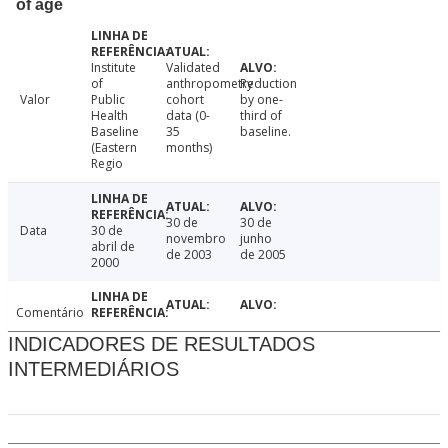
of age
Institute
Validated
of
anthropometry
Reduction
Valor
Public
cohort
by one-
Health
data (0-
third of
Baseline
35
baseline.
(Eastern
months)
Regio
30 de
30 de
Data
30 de
novembro
junho
abril de
de 2003
de 2005
2000
Comentário
INDICADORES DE RESULTADOS
INTERMEDIÁRIOS