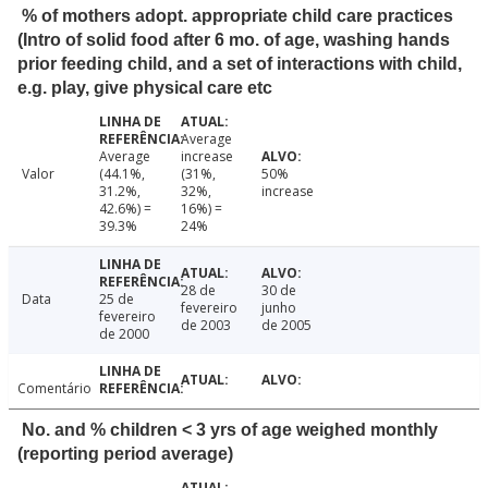
% of mothers adopt. appropriate child care practices
(Intro of solid food after 6 mo. of age, washing hands
prior feeding child, and a set of interactions with child,
e.g. play, give physical care etc
Average
Average
increase
Valor
(44.1%,
(31%,
50%
31.2%,
32%,
increase
42.6%) =
16%) =
39.3%
24%
28 de
30 de
Data
25 de
fevereiro
junho
fevereiro
de 2003
de 2005
de 2000
Comentário
No. and % children < 3 yrs of age weighed monthly
(reporting period average)