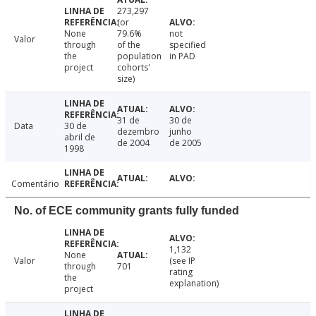
273,297
(or
None
79.6%
not
Valor
through
of the
specified
the
population
in PAD
project
cohorts'
size)
31 de
30 de
Data
30 de
dezembro
junho
abril de
de 2004
de 2005
1998
Comentário
No. of ECE community grants fully funded
1,132
None
Valor
(see IP
through
701
rating
the
explanation)
project