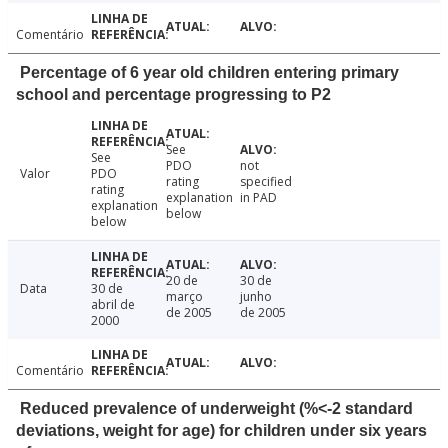
Comentário
Percentage of 6 year old children entering primary
school and percentage progressing to P2
See
See
PDO
not
Valor
PDO
rating
specified
rating
explanation
in PAD
explanation
below
below
20 de
30 de
Data
30 de
março
junho
abril de
de 2005
de 2005
2000
Comentário
Reduced prevalence of underweight (%<-2 standard
deviations, weight for age) for children under six years