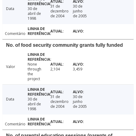
31 de
30 de
Data
30 de
dezembro
junho
abril de
de 2004
de 2005
1998
Comentário
No. of food security community grants fully funded
None
Valor
through
2,104
3,459
the
project
31 de
30 de
Data
30 de
dezembro
junho
abril de
de 2004
de 2005
1998
Comentário
No. of parental education sessions (parents of