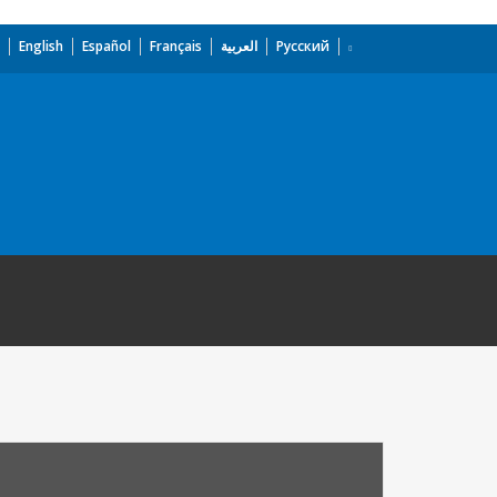
English
Español
Français
العربية
Русский