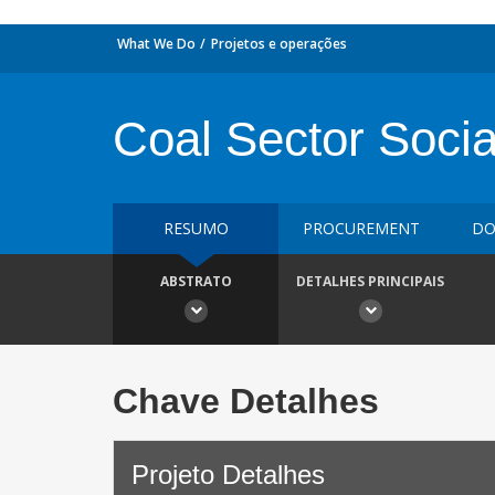
What We Do
Projetos e operações
Coal Sector Social
RESUMO
PROCUREMENT
DO
ABSTRATO
DETALHES PRINCIPAIS
Chave Detalhes
Projeto Detalhes