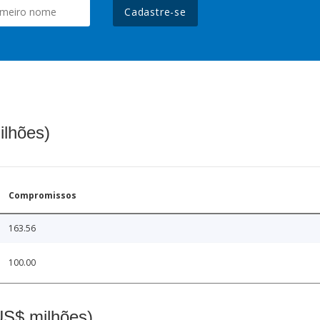
Cadastre-se
ilhões)
Compromissos
163.56
100.00
(US$ milhões)